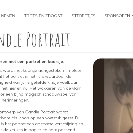
 NEMEN
TROTS EN TROOST
STERRETJES
SPONSOREN
ndle Portrait
Image
ren met een portret en kaarsje.
is wordt het kaarsje aangestoken... meteen
nt het portret in het licht waardoor de
heid van jullie geliefde kindje voelbaar
n het hier en nu. Het wakkeren van de vlam
oor een bijna magisch schaduwspel van
 herinneringen.
 ontwerp van Candle Portrait wordt
rbare als icoon op een voetstuk gezet.
Bij
 is het portret een abstracte verschijning en
r de keuzes
in papier en hout
passend