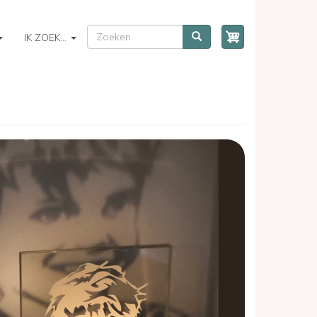
ZOEKEN
Zoeken
IK ZOEK...