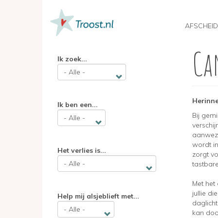
MAIN
NAVIGATION
AFSCHEID
Ca
Overslaan
Ik zoek...
en
naar
de
inhoud
gaan
Herinne
Ik ben een...
Bij gem
verschij
aanwezig
wordt i
Het verlies is...
zorgt v
tastbare
Met het
jullie
die
Help mij alsjeblieft met...
daglicht
kan doo