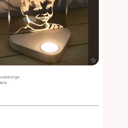
nauwkeurige
dere