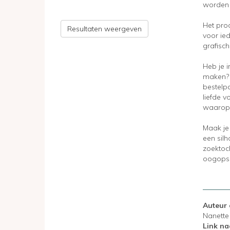
worden
Het pro
Resultaten weergeven
voor ied
grafisc
Heb je i
maken? 
bestelp
liefde v
waarop j
Maak
je
een silh
zoektoc
oogops
Auteur 
Nanett
Link na