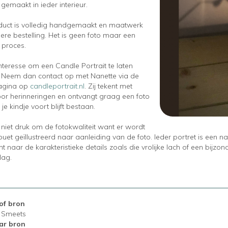
 gemaakt in
ieder interieur
.
duct is volledig handgemaakt en maatwerk
ere bestelling. Het is geen foto maar een
h proces.
nteresse om een Candle Portrait te laten
Neem dan contact op met Nanette via de
agina op
candleportrait.nl
.
Zij tekent met
oor herinneringen en ontvangt graag een foto
e kindje voort blijft bestaan.
niet druk om de fotokwaliteit want
er wordt
ouet
geï
llustreer
d
naar aanleiding van de foto.
Ieder portret is een 
ht
naar
de karakteristieke details
zoals die
vrolijke
lach of
een
bijzon
lag
.
of bron
e Smeets
ar bron