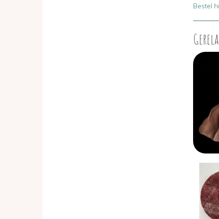
Bestel h
Gerela
Image
Image