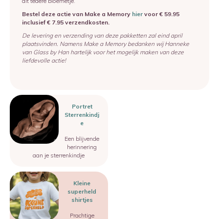
dit tedere bloemetje.
Bestel deze actie van Make a Memory
hier
voor € 59.95
inclusief € 7.95 verzendkosten.
De levering en verzending van deze pakketten zal eind april
plaatsvinden. Namens Make a Memory bedanken wij Hanneke
van Glass by Han hartelijk voor het mogelijk maken van deze
liefdevolle actie!
Image
Portret
Sterrenkindj
e
Een blijvende
herinnering
aan je sterrenkindje
Image
Kleine
superheld
shirtjes
Prachtige